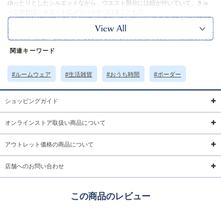
ゆったりとしたシルエットながら、ウエスト部分には紐が付いていて、きゅ
っと絞ればシルエットにメリハリをつけることも◎
自分用はもちろん、夏の贈り物にもおすすめ。
海辺のお散歩や旅行先、おうち時間にもぴったりのルームワンピースです。
ｰｰｰｰｰｰｰｰｰｰｰｰｰｰｰｰｰｰ
裏地：なし
関連キーワード
ポケット：あり
透け感：ややあり
ｰｰｰｰｰｰｰｰｰｰｰｰｰｰｰｰｰｰ
#ルームウェア
#生活雑貨
#おうち時間
#ボーダー
※本品に付いているご注意書きをお読みの上ご使用ください。
サイズ詳細 (cm)約
着丈112.5 肩幅58 身幅62 裄丈38
ショッピングガイド
素材・原材料
ポリエステル ポリウレタン
オンラインストア取扱い商品について
原産国
中国製
アウトレット価格の商品について
サイズについて
返品について
ギフトについて
店舗へのお問い合わせ
この商品のレビュー