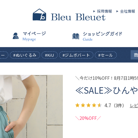
採用情報
会社情報
ィー
#ぬいぐるみ
#KiU
#ジムボバート
#セール
＼今だけ10%OFF！8月7日1時
≪SALE≫ひん
4.7
（3件）
レ
＼20%OFF／