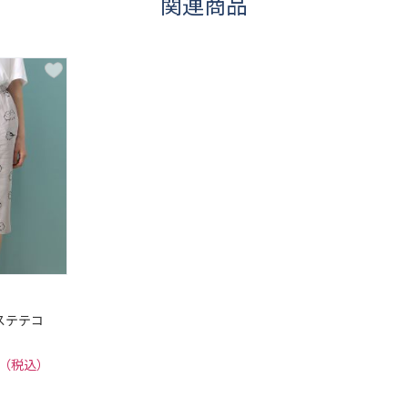
関連商品
ステテコ
6円（税込）