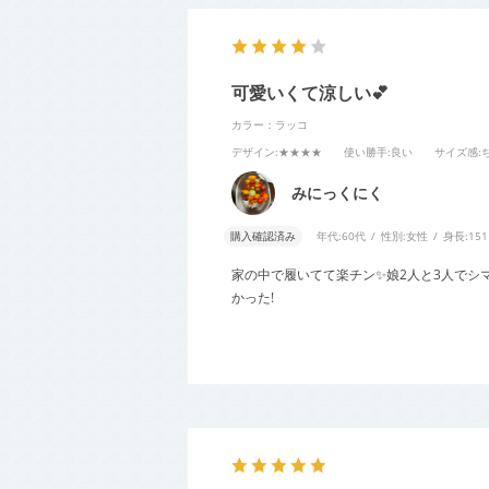
可愛いくて涼しい💕
カラー：ラッコ
デザイン
:★★★★
使い勝手
:良い
サイズ感
:
みにっくにく
購入確認済み
年代:
60代
性別:
女性
身長:
15
家の中で履いてて楽チン✨娘2人と3人でシマ
かった!