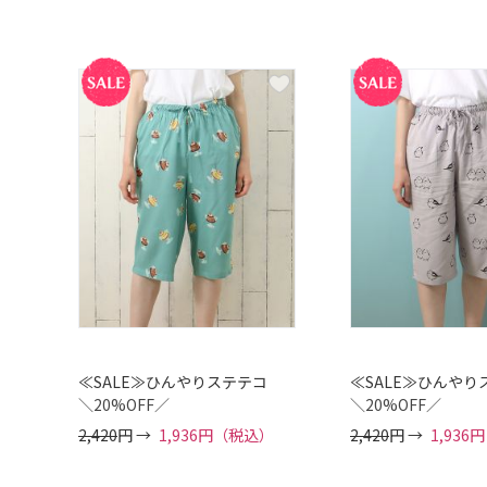
≪SALE≫ひんやりステテコ
≪SALE≫ひんやり
＼20%OFF／
＼20%OFF／
2,420
円 →
1,936円（税込）
2,420
円 →
1,93