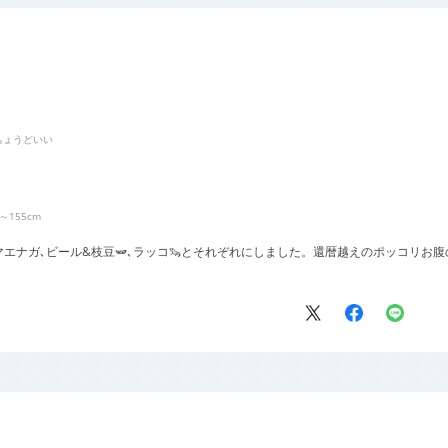
ちょうどいい
1～155cm
エナガ､ビール&枝豆🫛､ラッコ🦦とそれぞれにしました。還暦越えのポッコリお