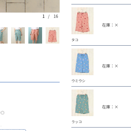
1
/ 16
タコ
在庫：×
タコ
在庫：×
ウミウシ
在庫：×
力◎
ラッコ
ム。
とお揃いにするのもおすすめで