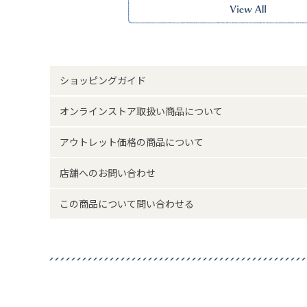
す。
ｰｰｰｰｰｰｰｰｰｰｰｰｰｰｰｰｰｰ
裏地：なし
ポケット：あり
透け感：ややあり
ショッピングガイド
ｰｰｰｰｰｰｰｰｰｰｰｰｰｰｰｰｰｰ
※本品に付いているご注意書きをお読みの上ご使用くださ
オンラインストア取扱い商品について
サイズ詳細(cm)約
ウエスト70～102 もも周り56 裾周
アウトレット価格の商品について
素材・原材料
レーヨン
店舗へのお問い合わせ
原産国
インド製
この商品について問い合わせる
サイズについて
返品について