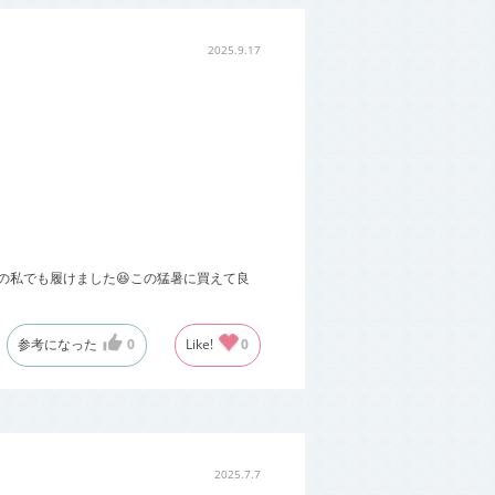
2025.9.17
腹の私でも履けました😆この猛暑に買えて良
参考になった
0
Like!
0
2025.7.7