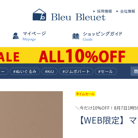
採用情報
会社情報
ィー
#ぬいぐるみ
#KiU
#ジムボバート
#セール
＼今だけ10%OFF！8月7日1時
【WEB限定】