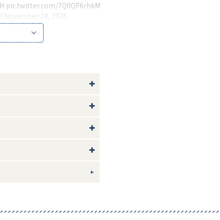
FH
pic.twitter.com/7Q0QF6rhkM
)
November 24, 2025
ニークなアイテム。
に合わせて上下に体をぴょこぴょ
じいちゃんやおばあちゃんのお話
にもおすすめです。
もちろんインテリアとして見てい
で使用できます。
ています。)
い。
やモニター環境により、実際の色
2.5 厚さ12
テンレススチール