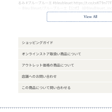
るみ
#ブルーブルーエ
#bleubleuet
https://t.co/cxKT9n77
— Bleu Bleuet/ブルーブルーエ【公式】 (@BleuBleuet_inc
思わず抱きしめたくなるビションフリーゼのぬいぐるみ。
モノマネ＆録音・再生機能搭載、動いたりお話ができるユ
ぬいぐるみに話しかけるとモノマネしておしゃべり、それ
こ動かすなど可愛さが魅力的◎
歌も上手にモノマネができるので一緒に歌って楽しめます。
大切な人へのメッセージを録音してプレゼントしたり、お
ショッピングガイド
相手、一人暮らしの方など日常で人と話す機会が少ない方
表情豊かで愛嬌たっぷり、お家のムードメーカーとしては
オンラインストア取扱い商品について
るだけでも癒されます。
ぬいぐるみの右手と左手で操作方法を選ぶだけの簡単操作
アウトレット価格の商品について
※単4電池×3本(別売り、予め動作テスト用の電池が付属し
※本品に付いているご注意書きをお読みの上ご使用くださ
※実物の色味に近づけて撮影していますが、ご使用の端末
店舗へのお問い合わせ
味と異なって見える場合がございます。
この商品について問い合わせる
高さ21 横幅15 胴回り28
サイズ詳細(cm)約
ボックスサイズ：高さ18 横幅1
素材・原材料
ABS樹脂 ポリエステル ス