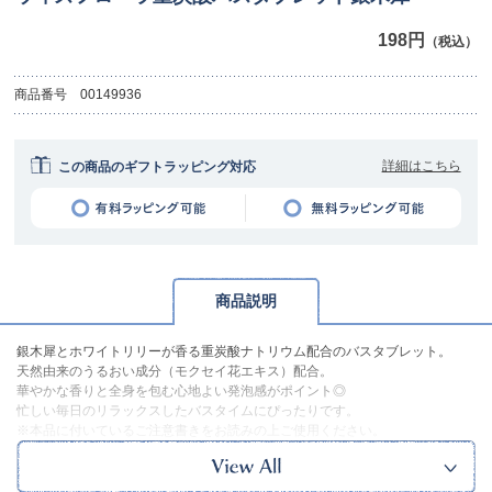
198円
（税込）
商品番号
00149936
詳細はこちら
この商品のギフトラッピング対応
商品説明
銀木犀とホワイトリリーが香る重炭酸ナトリウム配合のバスタブレット。
天然由来のうるおい成分（モクセイ花エキス）配合。
華やかな香りと全身を包む心地よい発泡感がポイント◎
忙しい毎日のリラックスしたバスタイムにぴったりです。
※本品に付いているご注意書きをお読みの上ご使用ください。
※実物の色味に近づけて撮影していますが、ご使用の端末やモニター環境に
より、実際の色味と異なって見える場合がございます。