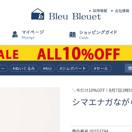
採用情報
会社情報
ィー
#ぬいぐるみ
#KiU
#ジムボバート
#セール
＼今だけ10%OFF！8月7日1時
シマエナガながら
商品番号
00153794