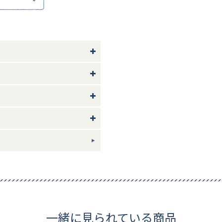
守ってご使用ください。
い。
やモニター環境により、実際の色
3枚入り
像参照
ギフトについて
一緒に見られている商品