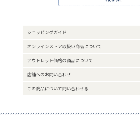
快適温度約40度、ご使用時間約20分
※低温やけどの恐れがありますので、必ず使用上の注意を
※本品に付いているご注意書きをお読みの上ご使用くださ
※実物の色味に近づけて撮影していますが、ご使用の端末
味と異なって見える場合がございます。
ショッピングガイド
サイズ詳細(cm)約
内容量
オンラインストア取扱い商品について
素材・原材料
商品画
アウトレット価格の商品について
原産国
中国製
店舗へのお問い合わせ
サイズについて
返品について
この商品について問い合わせる