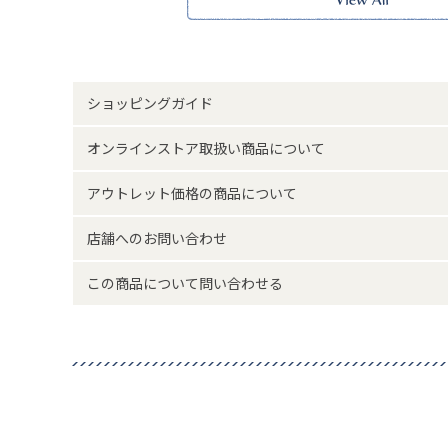
※賞味期限の関係上、食品と予約商品を同時に購入するこ
※食品のため、返品は承ることができません。
※賞味期限約30日以上の商品をお送りしています。
画像の商品に掲載している賞味期限は撮影当時のものです
ざいます。
ショッピングガイド
※実物の色味に近づけて撮影していますが、ご使用の端末
味と異なって見える場合がございます。
オンラインストア取扱い商品について
内容量7個
サイズ詳細(cm)約
缶サイズ高さ12 横幅
アウトレット価格の商品について
素材・原材料
商品画像参照
店舗へのお問い合わせ
菓子：日本製
原産国
この商品について問い合わせる
容器：中国製
サイズについて
返品について