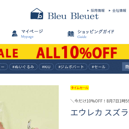
採用情報
会社情報
ィー
#ぬいぐるみ
#KiU
#ジムボバート
#セール
＼今だけ10%OFF！8月7日1時
エウレカ スズ