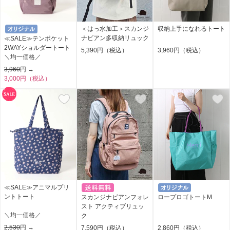
＜はっ水加工＞スカンジ
収納上手になれるトート
ナビアン多収納リュック
≪SALE≫テンポケット
2WAYショルダートート
5,390円（税込）
3,960円（税込）
＼均一価格／
3,960
円 →
3,000円（税込）
≪SALE≫アニマルプリ
ントトート
スカンジナビアンフォレ
ロープロゴトートM
スト アクティブリュッ
＼均一価格／
ク
2,530
円 →
7,590円（税込）
2,860円（税込）