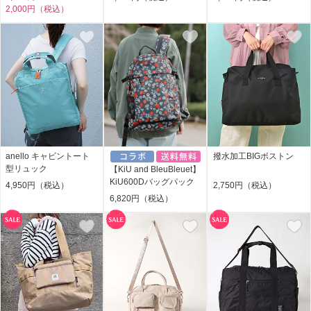
2,000円（税込）
anello キャビントート
撥水加工BIGボストン
型リュック
【KiU and BleuBleuet】
KiU600Dバッグパック
4,950円（税込）
2,750円（税込）
6,820円（税込）