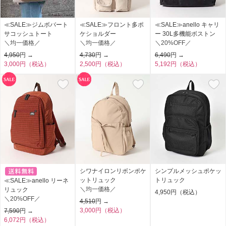
≪SALE≫ジムボバート
≪SALE≫フロント多ポ
≪SALE≫anello キャリ
サコッシュトート
ケショルダー
ー 30L多機能ボストン
＼均一価格／
＼均一価格／
＼20%OFF／
4,950
円 →
4,730
円 →
6,490
円 →
3,000円（税込）
2,500円（税込）
5,192円（税込）
シワナイロンリボンポケ
シンプルメッシュポケッ
ットリュック
トリュック
≪SALE≫anello リーネ
＼均一価格／
リュック
4,950円（税込）
＼20%OFF／
4,510
円 →
3,000円（税込）
7,590
円 →
6,072円（税込）