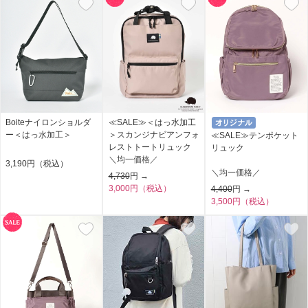
Boiteナイロンショルダ
≪SALE≫＜はっ水加工
ー＜はっ水加工＞
＞スカンジナビアンフォ
≪SALE≫テンポケット
レストトートリュック
リュック
＼均一価格／
3,190円（税込）
＼均一価格／
4,730
円 →
3,000円（税込）
4,400
円 →
3,500円（税込）