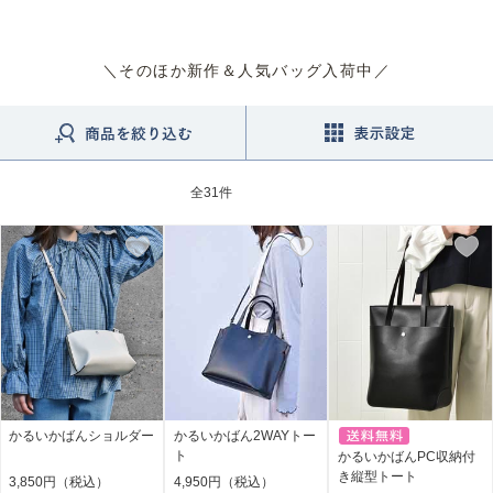
＼そのほか新作＆人気バッグ入荷中／
全
31件
かるいかばんショルダー
かるいかばん2WAYトー
ト
かるいかばんPC収納付
き縦型トート
3,850円（税込）
4,950円（税込）