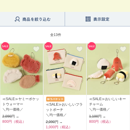
全
13件
≪SALE≫ヤミーポケッ
≪SALE≫おいしいキー
トウォーマー
チャーム
≪SALE≫おいしいフラ
＼均一価格／
＼均一価格／
ットポーチ
＼均一価格／
2,090
円 →
1,100
円 →
800円（税込）
800円（税込）
2,090
円 →
1,000円（税込）