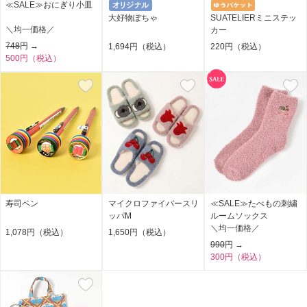
≪SALE≫おにぎり小皿
大好物ぽちゃ
SUATELIERミニステッ
＼均一価格／
カー
748
円 →
1,694円（税込）
220円（税込）
500円（税込）
寿司ペン
マイクロファイバースリ
≪SALE≫たべもの刺繍
ッパM
ルームソックス
＼均一価格／
1,078円（税込）
1,650円（税込）
990
円 →
300円（税込）