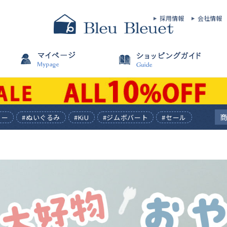
採用情報
会社情報
ィー
#ぬいぐるみ
#KiU
#ジムボバート
#セール