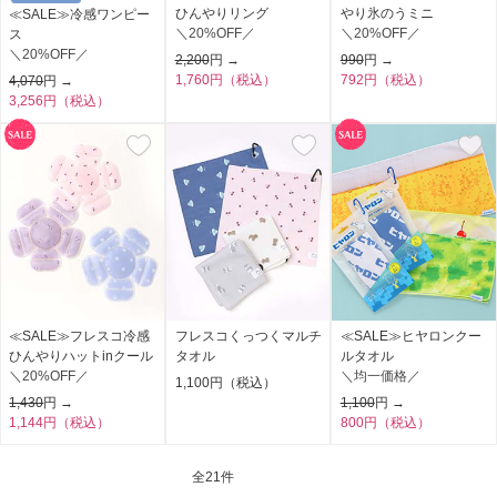
ひんやりリング
やり氷のうミニ
≪SALE≫冷感ワンピー
＼20%OFF／
＼20%OFF／
ス
＼20%OFF／
2,200
円 →
990
円 →
1,760円（税込）
792円（税込）
4,070
円 →
3,256円（税込）
≪SALE≫フレスコ冷感
フレスコくっつくマルチ
≪SALE≫ヒヤロンクー
ひんやりハットinクール
タオル
ルタオル
＼20%OFF／
＼均一価格／
1,100円（税込）
1,430
円 →
1,100
円 →
1,144円（税込）
800円（税込）
全
21件