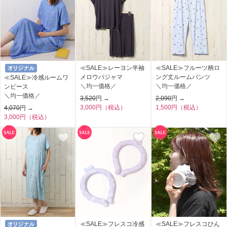
≪SALE≫レーヨン半袖
≪SALE≫フルーツ柄ロ
メロウパジャマ
ング丈ルームパンツ
≪SALE≫冷感ルームワ
＼均一価格／
＼均一価格／
ンピース
＼均一価格／
3,520
円 →
2,090
円 →
3,000円（税込）
1,500円（税込）
4,070
円 →
3,000円（税込）
≪SALE≫フレスコ冷感
≪SALE≫フレスコひん