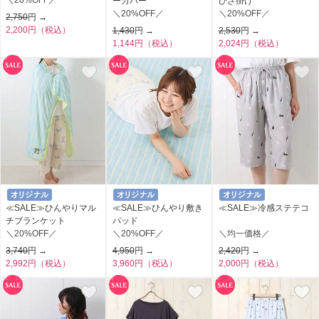
＼20%OFF／
ーカバー
ひざ掛け
＼20%OFF／
＼20%OFF／
2,750
円 →
2,200円（税込）
1,430
円 →
2,530
円 →
1,144円（税込）
2,024円（税込）
≪SALE≫ひんやりマル
≪SALE≫ひんやり敷き
≪SALE≫冷感ステテコ
チブランケット
パッド
＼20%OFF／
＼20%OFF／
＼均一価格／
3,740
円 →
4,950
円 →
2,420
円 →
2,992円（税込）
3,960円（税込）
2,000円（税込）