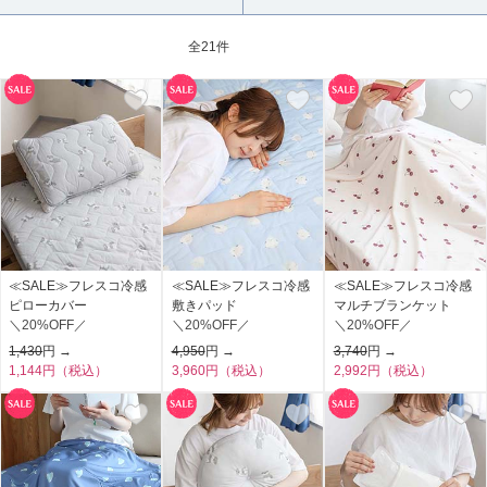
全
21件
≪SALE≫フレスコ冷感
≪SALE≫フレスコ冷感
≪SALE≫フレスコ冷感
ピローカバー
敷きパッド
マルチブランケット
＼20%OFF／
＼20%OFF／
＼20%OFF／
1,430
円 →
4,950
円 →
3,740
円 →
1,144円（税込）
3,960円（税込）
2,992円（税込）