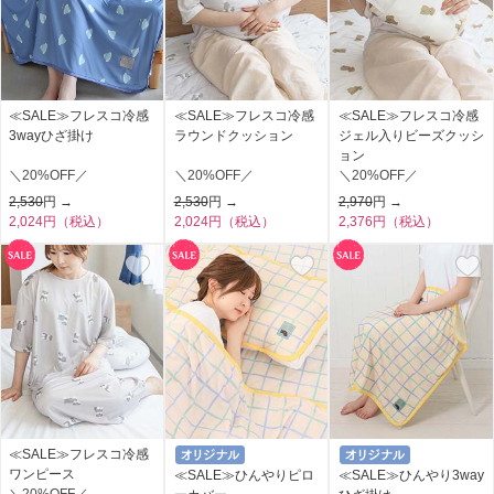
≪SALE≫フレスコ冷感
≪SALE≫フレスコ冷感
≪SALE≫フレスコ冷感
3wayひざ掛け
ラウンドクッション
ジェル入りビーズクッシ
ョン
＼20%OFF／
＼20%OFF／
＼20%OFF／
2,530
円 →
2,530
円 →
2,970
円 →
2,024円（税込）
2,024円（税込）
2,376円（税込）
≪SALE≫フレスコ冷感
ワンピース
≪SALE≫ひんやりピロ
≪SALE≫ひんやり3way