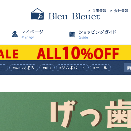
採用情報
会社情報
ィー
#ぬいぐるみ
#KiU
#ジムボバート
#セール