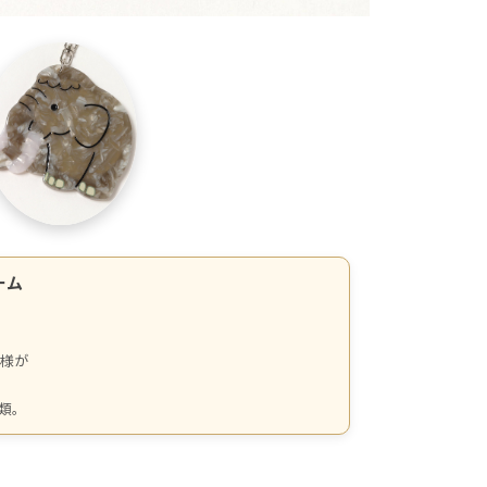
ーム
模様が
。
類。