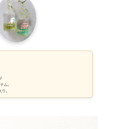
が
イテム。
入り。