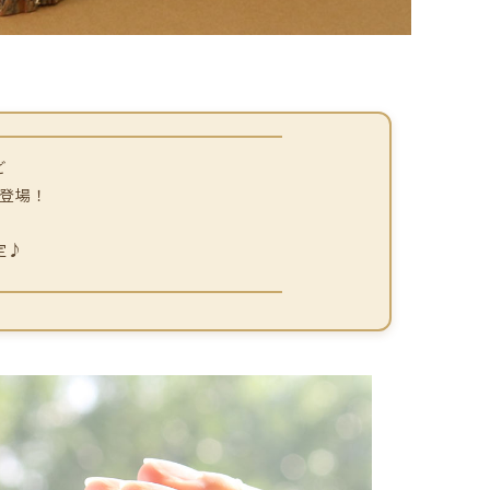
ど
登場！
定♪