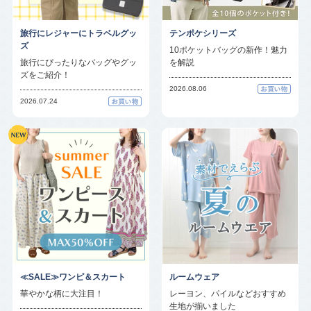
旅行にレジャーにトラベルグッ
テンポケシリーズ
ズ
10ポケットバッグの新作！魅力
旅行にぴったりなバッグやグッ
を解説
ズをご紹介！
2026.08.06
2026.07.24
≪SALE≫ワンピ＆スカート
ルームウェア
華やかな柄に大注目！
レーヨン、パイルなどおすすめ
生地が揃いました