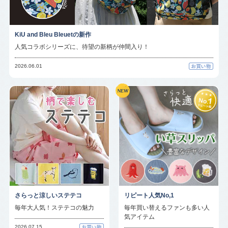
KiU and Bleu Bleuetの新作
人気コラボシリーズに、待望の新柄が仲間入り！
2026.06.01
さらっと涼しいステテコ
リピート人気No,1
毎年大人気！ステテコの魅力
毎年買い替えるファンも多い人
気アイテム
2026.07.15