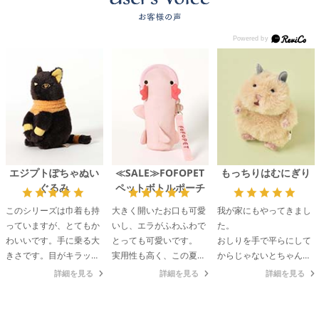
エジプトぽちゃぬい
≪SALE≫FOFOPET
もっちりはむにぎり
ぐるみ
ペットボトルポーチ
このシリーズは巾着も持
大きく開いたお口も可愛
我が家にもやってきまし
っていますが、とてもか
いし、エラがふわふわで
た。
わいいです。手に乗る大
とっても可愛いです。
おしりを手で平らにして
きさです。目がキラッと
実用性も高く、この夏愛
からじゃないとちゃんと
していて良いです。
用しています。
座りませんが、それも個
詳細を見る
詳細を見る
詳細を見る
性ということで。
いろんなところへ連れて
いきたいです。