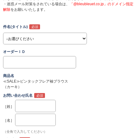
・迷惑メール対策をされている場合は、
「@bleubleuet.co.jp」のドメイン指定
解除
をお願いいたします。
件名(タイトル)
オーダーＩＤ
商品名
≪SALE≫ピンタックフレア袖ブラウス
（カーキ）
お問い合わせ氏名
［姓］
［名］
（全角で入力してください）