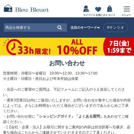
マイページ
お気に入り
カート
メニュー
#サンリオ
注目のキーワード➡
お問い合わせ
営業時間：月曜日〜金曜日 10:00〜12:30、13:30〜17:00
※土曜日・日曜日・祝日および年末年始は休業
・当店へのご要望やご質問は、下記フォームにご記入のうえ送信してくださ
い。
・通常3営業日以内にご返信いたしますが、お問い合わせが集中した場合や内容
によっては、さらにお時間をいただく場合がございますのであらかじめご了承
ください。
・お問い合わせ前に
「ショッピングガイド」
「よくある質問」
をあわせてご確
認ください。
・[【会社・企業・法人】お取引に関するご案内]の内容は担当部署へ引継ぎ、必
要な場合はこちらからご連絡させていただきますのでご了承ください。