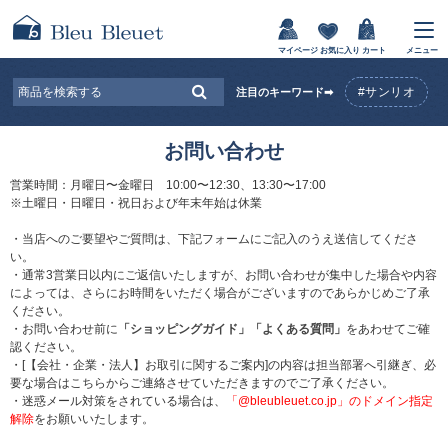
マイページ
お気に入り
カート
メニュー
#サンリオ
注目のキーワード➡
お問い合わせ
営業時間：月曜日〜金曜日 10:00〜12:30、13:30〜17:00
※土曜日・日曜日・祝日および年末年始は休業
・当店へのご要望やご質問は、下記フォームにご記入のうえ送信してくださ
い。
・通常3営業日以内にご返信いたしますが、お問い合わせが集中した場合や内容
によっては、さらにお時間をいただく場合がございますのであらかじめご了承
ください。
・お問い合わせ前に
「ショッピングガイド」
「よくある質問」
をあわせてご確
認ください。
・[【会社・企業・法人】お取引に関するご案内]の内容は担当部署へ引継ぎ、必
要な場合はこちらからご連絡させていただきますのでご了承ください。
・迷惑メール対策をされている場合は、
「@bleubleuet.co.jp」のドメイン指定
解除
をお願いいたします。