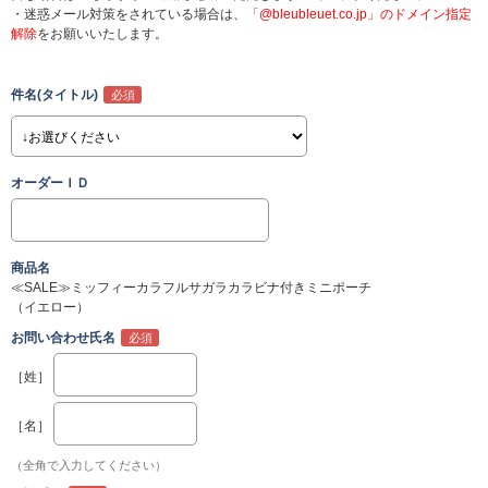
・迷惑メール対策をされている場合は、
「@bleubleuet.co.jp」のドメイン指定
解除
をお願いいたします。
件名(タイトル)
オーダーＩＤ
商品名
≪SALE≫ミッフィーカラフルサガラカラビナ付きミニポーチ
（イエロー）
お問い合わせ氏名
［姓］
［名］
（全角で入力してください）