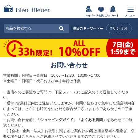
マイページ
お気に入り
カート
メニュー
#サンリオ
注目のキーワード➡
お問い合わせ
営業時間：月曜日〜金曜日 10:00〜12:30、13:30〜17:00
※土曜日・日曜日・祝日および年末年始は休業
・当店へのご要望やご質問は、下記フォームにご記入のうえ送信してくださ
い。
・通常3営業日以内にご返信いたしますが、お問い合わせが集中した場合や内容
によっては、さらにお時間をいただく場合がございますのであらかじめご了承
ください。
・お問い合わせ前に
「ショッピングガイド」
「よくある質問」
をあわせてご確
認ください。
・[【会社・企業・法人】お取引に関するご案内]の内容は担当部署へ引継ぎ、必
要な場合はこちらからご連絡させていただきますのでご了承ください。