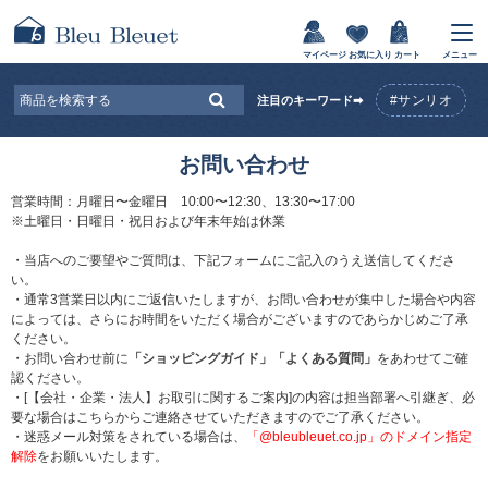
マイページ
お気に入り
カート
メニュー
#サンリオ
注目のキーワード➡
お問い合わせ
営業時間：月曜日〜金曜日 10:00〜12:30、13:30〜17:00
※土曜日・日曜日・祝日および年末年始は休業
・当店へのご要望やご質問は、下記フォームにご記入のうえ送信してくださ
い。
・通常3営業日以内にご返信いたしますが、お問い合わせが集中した場合や内容
によっては、さらにお時間をいただく場合がございますのであらかじめご了承
ください。
・お問い合わせ前に
「ショッピングガイド」
「よくある質問」
をあわせてご確
認ください。
・[【会社・企業・法人】お取引に関するご案内]の内容は担当部署へ引継ぎ、必
要な場合はこちらからご連絡させていただきますのでご了承ください。
・迷惑メール対策をされている場合は、
「@bleubleuet.co.jp」のドメイン指定
解除
をお願いいたします。