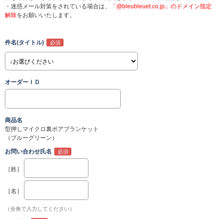
・迷惑メール対策をされている場合は、
「@bleubleuet.co.jp」のドメイン指定
解除
をお願いいたします。
件名(タイトル)
オーダーＩＤ
商品名
型押しマイクロ裏ボアブランケット
（ブルーグリーン）
お問い合わせ氏名
［姓］
［名］
（全角で入力してください）