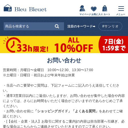
マイページ
お気に入り
カート
メニュー
#サンリオ
注目のキーワード➡
お問い合わせ
営業時間：月曜日〜金曜日 10:00〜12:30、13:30〜17:00
※土曜日・日曜日・祝日および年末年始は休業
・当店へのご要望やご質問は、下記フォームにご記入のうえ送信してくださ
い。
・通常3営業日以内にご返信いたしますが、お問い合わせが集中した場合や内容
によっては、さらにお時間をいただく場合がございますのであらかじめご了承
ください。
・お問い合わせ前に
「ショッピングガイド」
「よくある質問」
をあわせてご確
認ください。
・[【会社・企業・法人】お取引に関するご案内]の内容は担当部署へ引継ぎ、必
要な場合はこちらからご連絡させていただきますのでご了承ください。