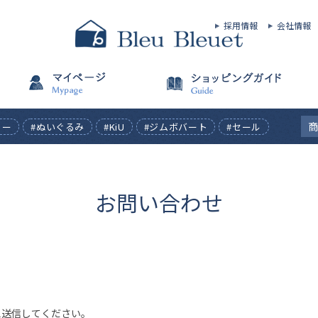
採用情報
会社情報
ィー
#ぬいぐるみ
#KiU
#ジムボバート
#セール
お問い合わせ
え送信してください。