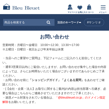
マイページ
お気に入り
カート
メニュー
#サンリオ
注目のキーワード➡
お問い合わせ
営業時間：月曜日〜金曜日 10:00〜12:30、13:30〜17:00
※土曜日・日曜日・祝日および年末年始は休業
・当店へのご要望やご質問は、下記フォームにご記入のうえ送信してくださ
い。
・通常3営業日以内にご返信いたしますが、お問い合わせが集中した場合や内容
によっては、さらにお時間をいただく場合がございますのであらかじめご了承
ください。
・お問い合わせ前に
「ショッピングガイド」
「よくある質問」
をあわせてご確
認ください。
・[【会社・企業・法人】お取引に関するご案内]の内容は担当部署へ引継ぎ、必
要な場合はこちらからご連絡させていただきますのでご了承ください。
・迷惑メール対策をされている場合は、
「@bleubleuet.co.jp」のドメイン指定
解除
をお願いいたします。