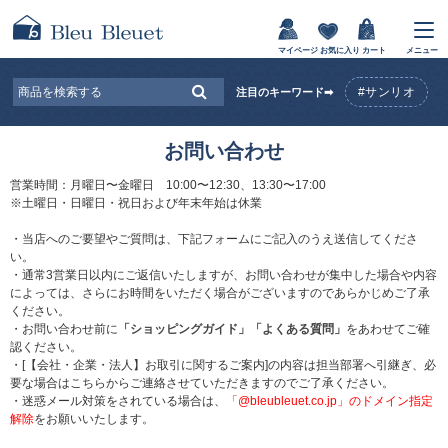
マイページ
お気に入り
カート
メニュー
#サンリオ
注目のキーワード➡
お問い合わせ
営業時間：月曜日〜金曜日 10:00〜12:30、13:30〜17:00
※土曜日・日曜日・祝日および年末年始は休業
・当店へのご要望やご質問は、下記フォームにご記入のうえ送信してくださ
い。
・通常3営業日以内にご返信いたしますが、お問い合わせが集中した場合や内容
によっては、さらにお時間をいただく場合がございますのであらかじめご了承
ください。
・お問い合わせ前に
「ショッピングガイド」
「よくある質問」
をあわせてご確
認ください。
・[【会社・企業・法人】お取引に関するご案内]の内容は担当部署へ引継ぎ、必
要な場合はこちらからご連絡させていただきますのでご了承ください。
・迷惑メール対策をされている場合は、
「@bleubleuet.co.jp」のドメイン指定
解除
をお願いいたします。