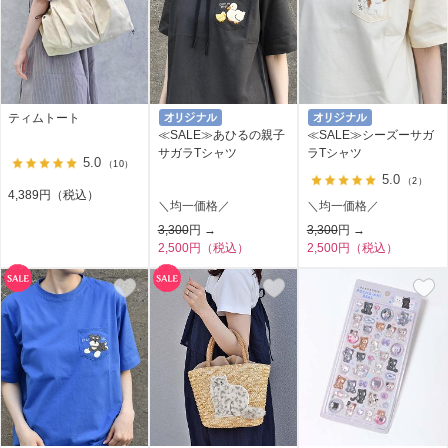
ティムトート
≪SALE≫あひるの親子
≪SALE≫シーズーサガ
サガラTシャツ
ラTシャツ
5.0
（10）
5.0
（2）
4,389円（税込）
＼均一価格／
＼均一価格／
3,300
円 →
3,300
円 →
2,500円（税込）
2,500円（税込）