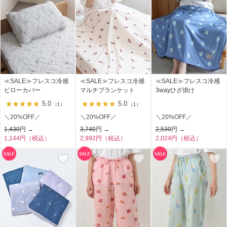
≪SALE≫フレスコ冷感
≪SALE≫フレスコ冷感
≪SALE≫フレスコ冷感
ピローカバー
マルチブランケット
3wayひざ掛け
5.0
5.0
（1）
（1）
＼20%OFF／
＼20%OFF／
＼20%OFF／
1,430
円 →
3,740
円 →
2,530
円 →
1,144円（税込）
2,992円（税込）
2,024円（税込）