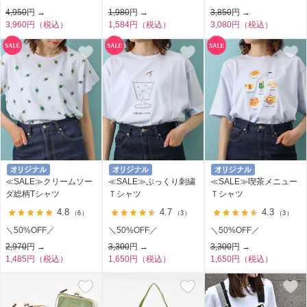
4,950
円 →
1,980
円 →
3,850
円 →
3,960円（税込）
1,584円（税込）
3,080円（税込）
≪SALE≫クリームソー
≪SALE≫ぷっくり刺繍
≪SALE≫喫茶メニュー
ダ総柄Tシャツ
Ｔシャツ
Ｔシャツ
4.8
4.7
4.3
（6）
（3）
（3）
＼50%OFF／
＼50%OFF／
＼50%OFF／
2,970
円 →
3,300
円 →
3,300
円 →
1,485円（税込）
1,650円（税込）
1,650円（税込）