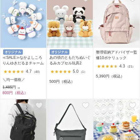
整理収納アドバイザー監
≪SALE≫なかよしころ
あの頃のともだちぬいぐ
修10ポケリュック
りんゆきだるまチャーム
るみカプセル玩具2
4.3
（21）
4.7
5.0
（40）
（1）
5,390円（税込）
＼均一価格／
500円（税込）
1,485
円 →
800円（税込）