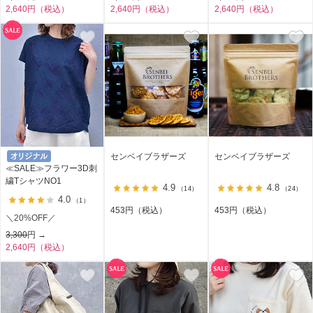
2,640円（税込）
2,640円（税込）
2,640円（税込）
センベイブラザーズ
センベイブラザーズ
≪SALE≫フラワー3D刺
繍TシャツNO1
4.9
4.8
（14）
（24）
4.0
（1）
453円（税込）
453円（税込）
＼20%OFF／
3,300
円 →
2,640円（税込）