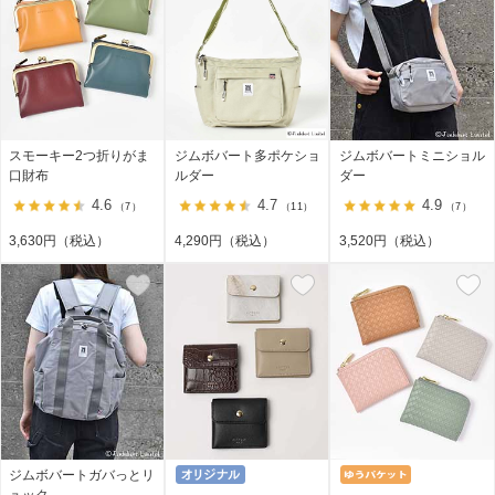
スモーキー2つ折りがま
ジムボバート多ポケショ
ジムボバートミニショル
口財布
ルダー
ダー
4.6
4.7
4.9
（7）
（11）
（7）
3,630円（税込）
4,290円（税込）
3,520円（税込）
ジムボバートガバっとリ
ュック