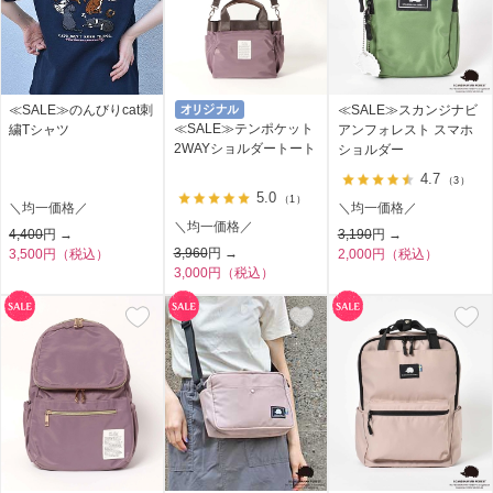
≪SALE≫のんびりcat刺
≪SALE≫スカンジナビ
≪SALE≫テンポケット
繍Tシャツ
アンフォレスト スマホ
2WAYショルダートート
ショルダー
4.7
（3）
5.0
（1）
＼均一価格／
＼均一価格／
＼均一価格／
4,400
円 →
3,190
円 →
3,960
円 →
3,500円（税込）
2,000円（税込）
3,000円（税込）