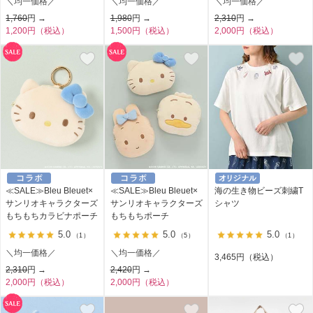
＼均一価格／
＼均一価格／
＼均一価格／
1,760
円 →
1,980
円 →
2,310
円 →
1,200円（税込）
1,500円（税込）
2,000円（税込）
≪SALE≫Bleu Bleuet×
≪SALE≫Bleu Bleuet×
海の生き物ビーズ刺繍T
サンリオキャラクターズ
サンリオキャラクターズ
シャツ
もちもちカラビナポーチ
もちもちポーチ
5.0
5.0
5.0
（1）
（5）
（1）
＼均一価格／
＼均一価格／
3,465円（税込）
2,310
円 →
2,420
円 →
2,000円（税込）
2,000円（税込）