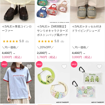
≪SALE≫厚底コインロ
≪SALE≫【WEB限定】
≪SALE≫タッセル付き
ーファー
サンリオキャラクターズ
ドライビングシューズ
ボストンバッグ風ポーチ
5.0
5.0
（1）
（1）
＼均一価格／
＼20%OFF／
＼均一価格／
4,400
円 →
2,200
円 →
4,400
円 →
3,000円（税込）
1,760円（税込）
3,000円（税込）