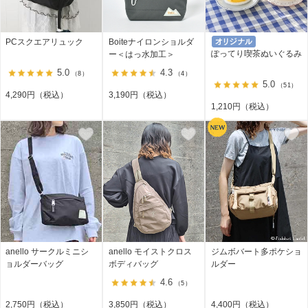
PCスクエアリュック
Boiteナイロンショルダ
ぽってり喫茶ぬいぐるみ
ー＜はっ水加工＞
5.0
4.3
（8）
（4）
5.0
（51）
4,290円（税込）
3,190円（税込）
1,210円（税込）
anello サークルミニシ
anello モイストクロス
ジムボバート多ポケショ
ョルダーバッグ
ボディバッグ
ルダー
4.6
（5）
2,750円（税込）
3,850円（税込）
4,400円（税込）