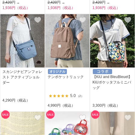
2,420
円 →
2,420
円 →
2,420
円 →
1,936円（税込）
1,936円（税込）
1,936円（税込）
スカンジナビアンフォレ
テンポケットリュック
【KiU and BleuBleuet】
スト アクティブショル
KiUポケッタフルミニバ
ダー
ッグ
5.0
（2）
4,290円（税込）
4,990円（税込）
3,300円（税込）