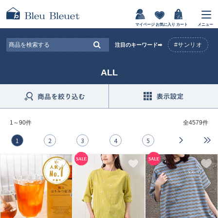
マイページ
お気に入り
カート
メニュー
#サンリオ
注目のキーワード➡
ALL
1～90件
全
4579件
1
2
3
4
5