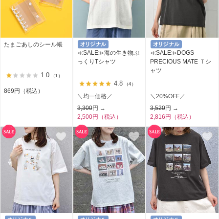
たまごあしのシール帳
≪SALE≫海の生き物ぷ
≪SALE≫DOGS
っくりTシャツ
PRECIOUS MATE Ｔシ
ャツ
1.0
（1）
4.8
（4）
869円（税込）
＼均一価格／
＼20%OFF／
3,300
円 →
3,520
円 →
2,500円（税込）
2,816円（税込）