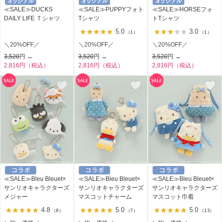
≪SALE≫DUCKS
≪SALE≫PUPPYフォト
≪SALE≫HORSEフォ
DAILY LIFE Ｔシャツ
Tシャツ
トTシャツ
5.0
3.0
（1）
（1）
＼20%OFF／
＼20%OFF／
＼20%OFF／
3,520
円 →
3,520
円 →
3,520
円 →
2,816円（税込）
2,816円（税込）
2,816円（税込）
≪SALE≫Bleu Bleuet×
≪SALE≫Bleu Bleuet×
≪SALE≫Bleu Bleuet×
サンリオキャラクターズ
サンリオキャラクターズ
サンリオキャラクターズ
メジャー
マスコットチャーム
マスコット巾着
4.8
5.0
5.0
（8）
（7）
（13）