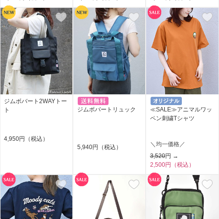
ジムボバート2WAYトー
ジムボバートリュック
≪SALE≫アニマルワッ
ト
ペン刺繍Tシャツ
4,950円（税込）
＼均一価格／
5,940円（税込）
3,520
円 →
2,500円（税込）