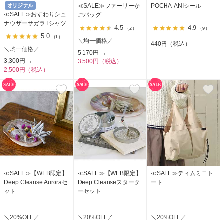
≪SALE≫ファーリーか
POCHA-ANIシール
≪SALE≫おすわりシュ
ごバッグ
ナウザーサガラTシャツ
4.5
4.9
（2）
（9）
5.0
（1）
＼均一価格／
440円（税込）
＼均一価格／
5,170
円 →
3,300
円 →
3,500円（税込）
2,500円（税込）
≪SALE≫【WEB限定】
≪SALE≫【WEB限定】
≪SALE≫ティムミニト
Deep Cleanse Auroraセ
Deep Cleanseスタータ
ート
ット
ーセット
＼20%OFF／
＼20%OFF／
＼20%OFF／