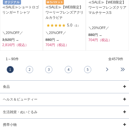
≪SALE≫【WEB限定】
≪SALE≫ショートロゴ
≪SALE≫【WEB限定】
ワーリーフレンズクリア
リンガーＴシャツ
ワーリーフレンズアクリ
マルチケースS
ルカラビナ
5.0
（1）
＼20%OFF／
＼20%OFF／
＼20%OFF／
880
円 →
3,520
円 →
880
円 →
704円（税込）
2,816円（税込）
704円（税込）
1～90件
全
4579件
1
2
3
4
5
食品
ヘルス＆ビューティー
生活雑貨・ぬいぐるみ
携帯小物