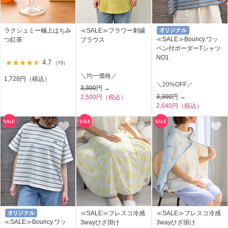
ラクシュミー極上はちみ
≪SALE≫フラワー刺繍
≪SALE≫Bouncy.ワッ
つ紅茶
ブラウス
ペン付ボーダーTシャツ
NO1
4.7
（70）
＼均一価格／
1,728円（税込）
＼20%OFF／
3,300
円 →
3,300
円 →
2,500円（税込）
2,640円（税込）
≪SALE≫フレスコ冷感
≪SALE≫フレスコ冷感
≪SALE≫Bouncy.ワッ
3wayひざ掛け
3wayひざ掛け