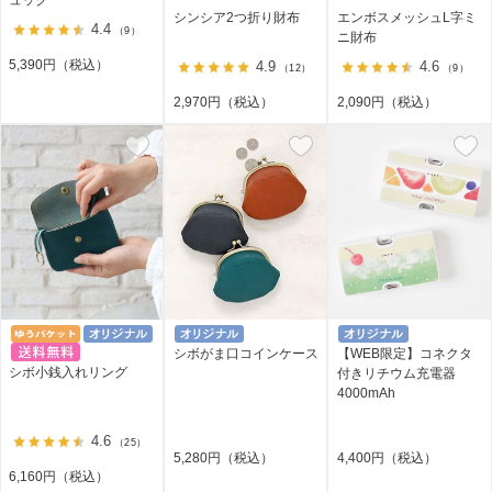
シンシア2つ折り財布
エンボスメッシュL字ミ
4.4
（9）
ニ財布
5,390円（税込）
4.9
4.6
（12）
（9）
2,970円（税込）
2,090円（税込）
シボがま口コインケース
【WEB限定】コネクタ
シボ小銭入れリング
付きリチウム充電器
4000mAh
4.6
（25）
5,280円（税込）
4,400円（税込）
6,160円（税込）