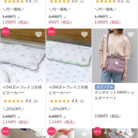
4.9
5.0
5.0
（7）
（1）
（3）
＼均一価格／
＼均一価格／
＼均一価格／
1,430
円 →
1,430
円 →
1,760
円 →
1,000円（税込）
800円（税込）
1,000円（税込）
≪SALE≫フレスコ冷感
≪SALE≫フレスコ冷感
テンポケット2WAYショ
ピローカバー
ピローカバー
ルダートート
4.6
4.4
（5）
（5）
＼20%OFF／
＼20%OFF／
3,990円（税込）
1,430
円 →
1,430
円 →
1,144円（税込）
1,144円（税込）