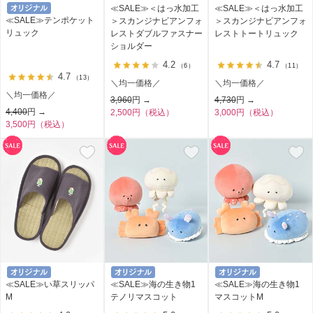
≪SALE≫＜はっ水加工
≪SALE≫＜はっ水加工
≪SALE≫テンポケット
＞スカンジナビアンフォ
＞スカンジナビアンフォ
リュック
レストダブルファスナー
レストトートリュック
ショルダー
4.2
4.7
（6）
（11）
4.7
（13）
＼均一価格／
＼均一価格／
＼均一価格／
3,960
円 →
4,730
円 →
4,400
円 →
2,500円（税込）
3,000円（税込）
3,500円（税込）
≪SALE≫い草スリッパ
≪SALE≫海の生き物1
≪SALE≫海の生き物1
M
テノリマスコット
マスコットM