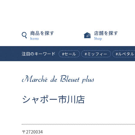
注目のキーワード
#セール
#ミッフィー
#ルペタル
シャポー市川店
〒2720034