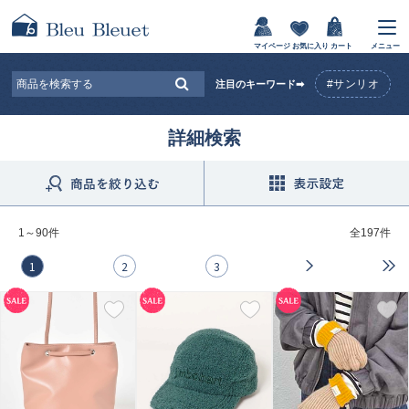
マイページ
お気に入り
カート
メニュー
#サンリオ
注目のキーワード➡
詳細検索
1～90件
全
197件
1
2
3