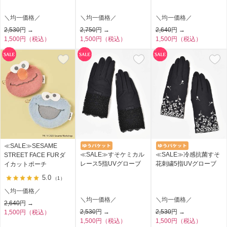
＼均一価格／
＼均一価格／
＼均一価格／
2,530
円 →
2,750
円 →
2,640
円 →
1,500円（税込）
1,500円（税込）
1,500円（税込）
≪SALE≫SESAME
≪SALE≫すそケミカル
≪SALE≫冷感抗菌すそ
STREET FACE FURダ
レース5指UVグローブ
花刺繍5指UVグローブ
イカットポーチ
5.0
（1）
＼均一価格／
＼均一価格／
＼均一価格／
2,640
円 →
2,530
円 →
2,530
円 →
1,500円（税込）
1,500円（税込）
1,500円（税込）