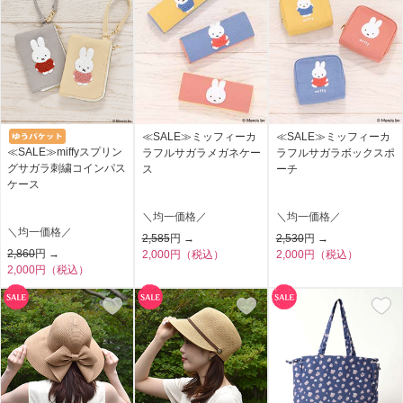
≪SALE≫ミッフィーカ
≪SALE≫ミッフィーカ
≪SALE≫miffyスプリン
ラフルサガラメガネケー
ラフルサガラボックスポ
グサガラ刺繍コインパス
ス
ーチ
ケース
＼均一価格／
＼均一価格／
＼均一価格／
2,585
円 →
2,530
円 →
2,860
円 →
2,000円（税込）
2,000円（税込）
2,000円（税込）