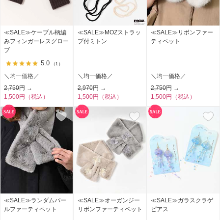
≪SALE≫ケーブル柄編
≪SALE≫MOZストラッ
≪SALE≫リボンファー
みフィンガーレスグロー
プ付ミトン
ティペット
ブ
5.0
（1）
＼均一価格／
＼均一価格／
＼均一価格／
2,750
円 →
2,970
円 →
2,750
円 →
1,500円（税込）
1,500円（税込）
1,500円（税込）
≪SALE≫ランダムパー
≪SALE≫オーガンジー
≪SALE≫ガラスクラゲ
ルファーティペット
リボンファーティペット
ピアス