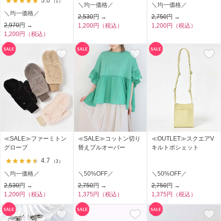
5.0
（1）
＼均一価格／
＼均一価格／
＼均一価格／
2,530
円 →
2,750
円 →
2,970
円 →
1,200円（税込）
1,200円（税込）
1,200円（税込）
≪SALE≫ファーミトン
≪SALE≫コットン切り
≪OUTLET≫スクエアV
グローブ
替えプルオーバー
キルトポシェット
4.7
（3）
＼均一価格／
＼50%OFF／
＼50%OFF／
2,530
円 →
2,750
円 →
2,750
円 →
1,200円（税込）
1,375円（税込）
1,375円（税込）