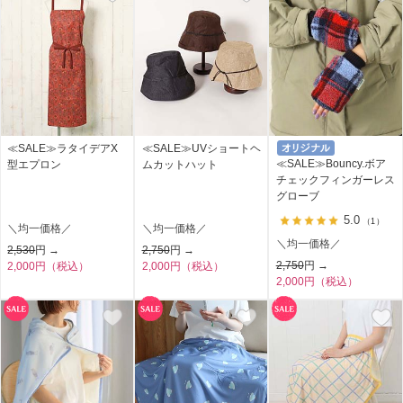
≪SALE≫ラタイデアX
≪SALE≫UVショートヘ
≪SALE≫Bouncy.ボア
型エプロン
ムカットハット
チェックフィンガーレス
グローブ
5.0
（1）
＼均一価格／
＼均一価格／
＼均一価格／
2,530
円 →
2,750
円 →
2,750
円 →
2,000円（税込）
2,000円（税込）
2,000円（税込）