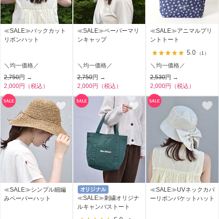
≪SALE≫バックカット
≪SALE≫ペーパーマリ
≪SALE≫アニマルプリ
リボンハット
ンキャップ
ントトート
5.0
（1）
＼均一価格／
＼均一価格／
＼均一価格／
2,750
円 →
2,750
円 →
2,530
円 →
2,000円（税込）
2,000円（税込）
2,000円（税込）
≪SALE≫シンプル細編
≪SALE≫UVネックカバ
≪SALE≫刺繍オリジナ
みペーパーハット
ーリボンバケットハット
ルキャンバストート