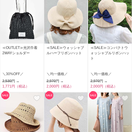
≪OUTLET≫光沢巾着
≪SALE≫ウォッシャブ
≪SALE≫コンパクトウ
2WAYショルダー
ルハーフリボンハット
ォッシャブルリボンハッ
ト
＼30%OFF／
＼均一価格／
＼均一価格／
2,530
円 →
2,970
円 →
2,970
円 →
1,771円（税込）
2,000円（税込）
2,000円（税込）