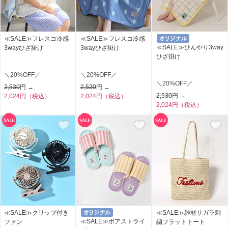
≪SALE≫フレスコ冷感
≪SALE≫フレスコ冷感
≪SALE≫ひんやり3way
3wayひざ掛け
3wayひざ掛け
ひざ掛け
＼20%OFF／
＼20%OFF／
＼20%OFF／
2,530
円 →
2,530
円 →
2,530
円 →
2,024円（税込）
2,024円（税込）
2,024円（税込）
≪SALE≫クリップ付き
≪SALE≫雑材サガラ刺
≪SALE≫ボアストライ
ファン
繍フラットトート