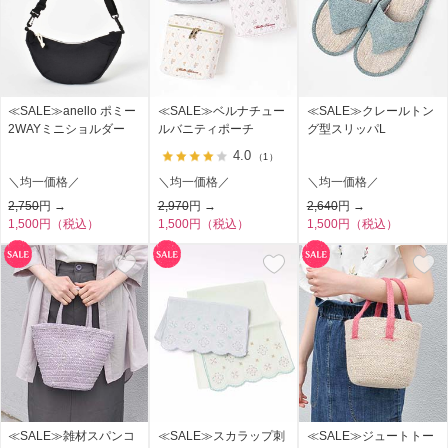
≪SALE≫anello ポミー
≪SALE≫ベルナチュー
≪SALE≫クレールトン
2WAYミニショルダー
ルバニティポーチ
グ型スリッパL
4.0
（1）
＼均一価格／
＼均一価格／
＼均一価格／
2,750
円 →
2,970
円 →
2,640
円 →
1,500円（税込）
1,500円（税込）
1,500円（税込）
≪SALE≫雑材スパンコ
≪SALE≫スカラップ刺
≪SALE≫ジュートトー