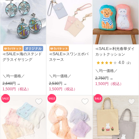
≪SALE≫利光春華ダイ
≪SALE≫海のステンド
≪SALE≫スワンエポパ
カットクッション
グラスイヤリング
スケース
4.0
（2）
＼均一価格／
＼均一価格／
＼均一価格／
2,750
円 →
2,640
円 →
2,530
円 →
1,500円（税込）
1,500円（税込）
1,500円（税込）