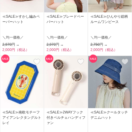
≪SALE≫すかし編みペ
≪SALE≫ブレードペー
≪SALE≫ひんやり総柄
ーパーハット
パーハット
ルームワンピース
＼均一価格／
＼均一価格／
＼均一価格／
2,970
円 →
2,970
円 →
2,750
円 →
2,000円（税込）
2,000円（税込）
2,000円（税込）
≪SALE≫南欧モチーフ
≪SALE≫2WAYフック
≪SALE≫クールタッチ
アイアンレクタングルト
付きペルチェハンディフ
デニムハット
レイ
ァン