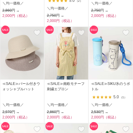
5.0
（2）
＼均一価格／
＼均一価格／
＼均一価格／
2,860
円 →
2,750
円 →
2,750
円 →
2,000円（税込）
2,000円（税込）
2,000円（税込）
≪SALE≫パール付きウ
≪SALE≫南欧モチーフ
≪SALE≫SIKU氷のうボ
ォッシャブルハット
刺繍エプロン
トル
5.0
（1）
＼均一価格／
＼均一価格／
＼均一価格／
2,970
円 →
2,860
円 →
2,530
円 →
2,000円（税込）
2,000円（税込）
2,000円（税込）