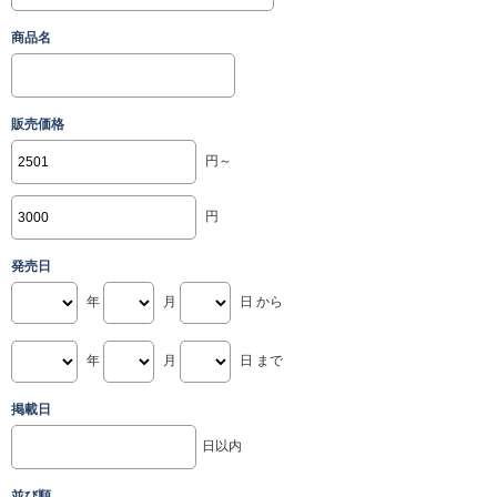
商品名
販売価格
円～
円
発売日
年
月
日 から
年
月
日 まで
掲載日
日以内
並び順