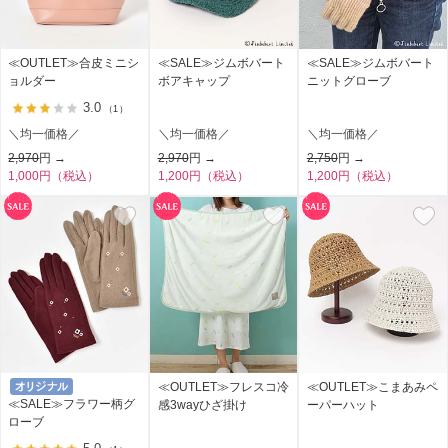
≪OUTLET≫合皮ミニシ
≪SALE≫ジムボバート
≪SALE≫ジムボバート
ョルダー
ボアキャップ
ニットグローブ
3.0
（1）
＼均一価格／
＼均一価格／
＼均一価格／
2,970
円 →
2,970
円 →
2,750
円 →
1,000円（税込）
1,200円（税込）
1,200円（税込）
≪OUTLET≫フレスコ冷
≪OUTLET≫こまあみペ
≪SALE≫フラワー柄グ
感3wayひざ掛け
ーパーハット
ローブ