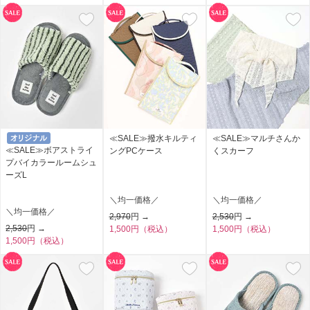
≪SALE≫撥水キルティ
≪SALE≫マルチさんか
≪SALE≫ボアストライ
ングPCケース
くスカーフ
プバイカラールームシュ
ーズL
＼均一価格／
＼均一価格／
＼均一価格／
2,970
円 →
2,530
円 →
2,530
円 →
1,500円（税込）
1,500円（税込）
1,500円（税込）