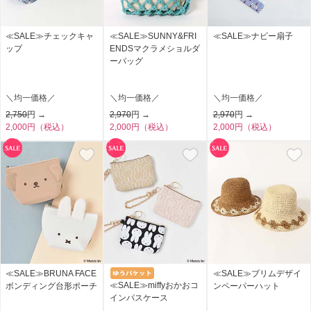
≪SALE≫チェックキャ
≪SALE≫SUNNY&FRI
≪SALE≫ナビー扇子
ップ
ENDSマクラメショルダ
ーバッグ
＼均一価格／
＼均一価格／
＼均一価格／
2,750
円 →
2,970
円 →
2,970
円 →
2,000円（税込）
2,000円（税込）
2,000円（税込）
≪SALE≫BRUNA FACE
≪SALE≫ブリムデザイ
≪SALE≫miffyおかおコ
ボンディング台形ポーチ
ンペーパーハット
インパスケース