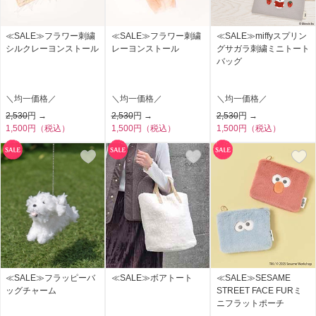
≪SALE≫フラワー刺繍
≪SALE≫フラワー刺繍
≪SALE≫miffyスプリン
シルクレーヨンストール
レーヨンストール
グサガラ刺繍ミニトート
バッグ
＼均一価格／
＼均一価格／
＼均一価格／
2,530
円 →
2,530
円 →
2,530
円 →
1,500円（税込）
1,500円（税込）
1,500円（税込）
≪SALE≫フラッピーバ
≪SALE≫ボアトート
≪SALE≫SESAME
ッグチャーム
STREET FACE FURミ
ニフラットポーチ