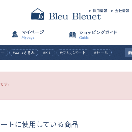
採用情報
会社情報
ィー
#ぬいぐるみ
#KiU
#ジムボバート
#セール
です。
ネートに使用している商品