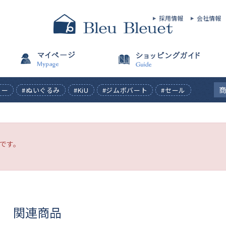
採用情報
会社情報
ィー
#ぬいぐるみ
#KiU
#ジムボバート
#セール
です。
関連商品