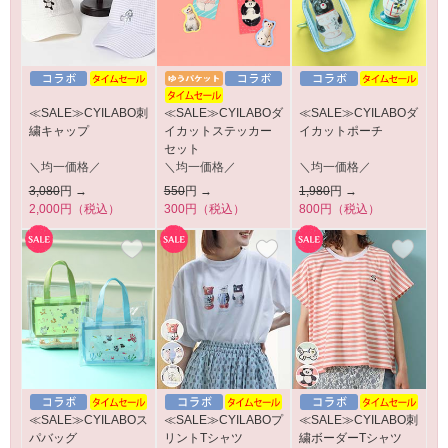
≪SALE≫CYILABO刺
≪SALE≫CYILABOダ
≪SALE≫CYILABOダ
繍キャップ
イカットステッカー
イカットポーチ
セット
＼均一価格／
＼均一価格／
＼均一価格／
3,080
円 →
550
円 →
1,980
円 →
2,000円（税込）
300円（税込）
800円（税込）
≪SALE≫CYILABOス
≪SALE≫CYILABOプ
≪SALE≫CYILABO刺
パバッグ
リントTシャツ
繍ボーダーTシャツ