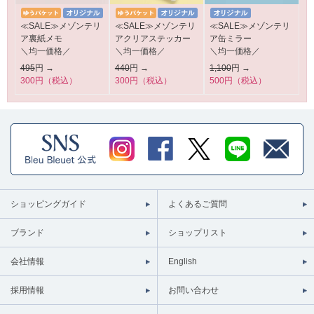
≪SALE≫メゾンテリ
≪SALE≫メゾンテリ
≪SALE≫メゾンテリ
ア裏紙メモ
アクリアステッカー
ア缶ミラー
＼均一価格／
＼均一価格／
＼均一価格／
495
円 →
440
円 →
1,100
円 →
300円（税込）
300円（税込）
500円（税込）
ショッピングガイド
よくあるご質問
ブランド
ショップリスト
会社情報
English
採用情報
お問い合わせ