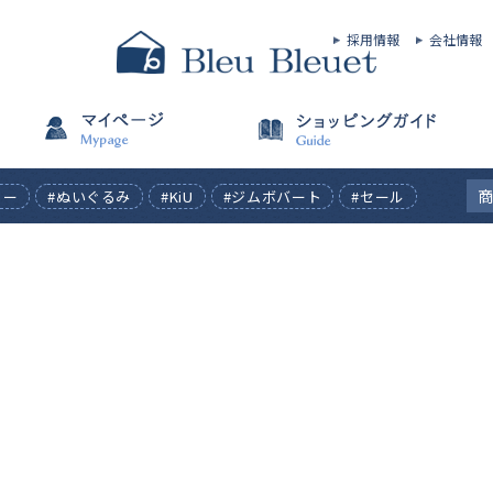
採用情報
会社情報
ィー
#ぬいぐるみ
#KiU
#ジムボバート
#セール