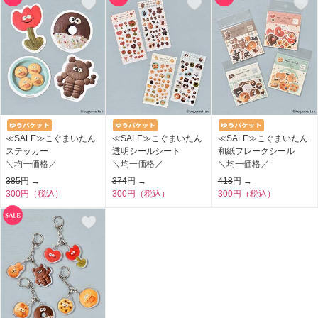
≪SALE≫こぐまいたん
≪SALE≫こぐまいたん
≪SALE≫こぐまいたん
ステッカー
透明シールシート
和紙フレークシール
＼均一価格／
＼均一価格／
＼均一価格／
385
円 →
374
円 →
418
円 →
300円（税込）
300円（税込）
300円（税込）