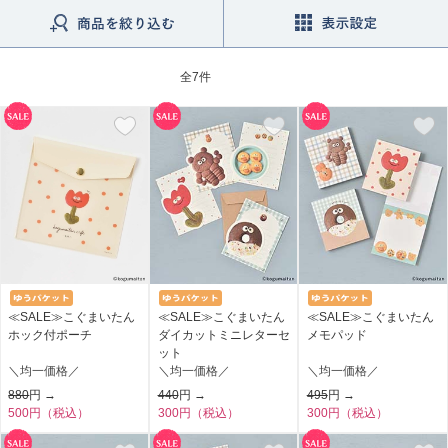
全
7件
≪SALE≫こぐまいたん
≪SALE≫こぐまいたん
≪SALE≫こぐまいたん
ホック付ポーチ
ダイカットミニレターセ
メモパッド
ット
＼均一価格／
＼均一価格／
＼均一価格／
880
円 →
440
円 →
495
円 →
500円（税込）
300円（税込）
300円（税込）