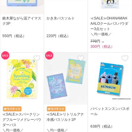
銀木犀ながら温アイマス
かき氷バスソルト
≪SALE≫OHANAMAH
ク3P
AALOクールバスパウダ
ー3点セット
＼均一価格／
550円（税込）
220円（税込）
770
円 →
300円（税込）
パペットスンスンバスボ
ール
≪SALE≫スパークリン
≪SALE≫リトリルアナ
グフルーツメドレーパウ
冷感バスソルト1P
ダーバス
638円（税込）
＼均一価格／
＼均一価格／