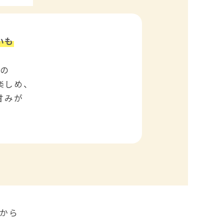
いも
もの
楽しめ、
甘みが
から