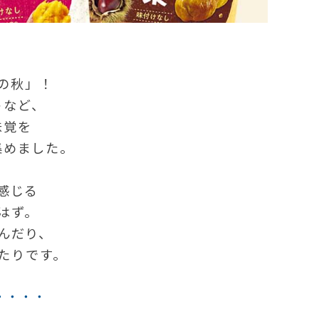
の秋」！
ゃなど、
味覚を
集めました。
感じる
はず。
んだり、
たりです。
・・・・