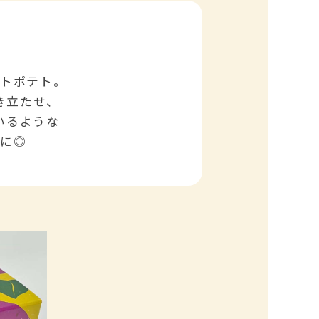
ートポテト。
き立たせ、
いるような
きに◎