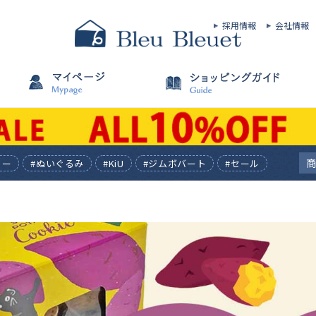
採用情報
会社情報
ィー
#ぬいぐるみ
#KiU
#ジムボバート
#セール