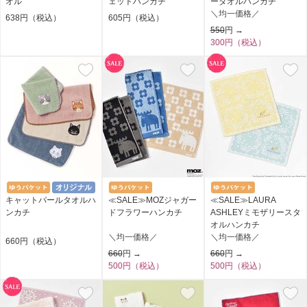
オル
ェットハンカチ
ータオルハンカチ
＼均一価格／
638円（税込）
605円（税込）
550
円 →
300円（税込）
キャットパールタオルハ
≪SALE≫MOZジャガー
≪SALE≫LAURA
ンカチ
ドフラワーハンカチ
ASHLEYミモザリースタ
オルハンカチ
＼均一価格／
＼均一価格／
660円（税込）
660
円 →
660
円 →
500円（税込）
500円（税込）