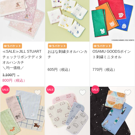
≪SALE≫JILL STUART
おはな刺繍タオルハンカ
OSAMU GOODSポイン
チェックリボンテディタ
チ
ト刺繍ミニタオル
オルハンカチ
＼均一価格／
605円（税込）
770円（税込）
1,100
円 →
800円（税込）