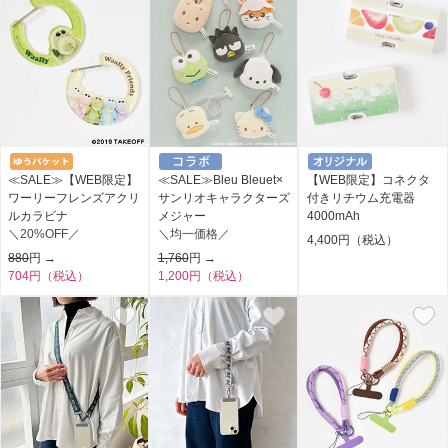
≪SALE≫【WEB限定】
≪SALE≫Bleu Bleuet×
【WEB限定】コネクタ
ワーリーフレンズアクリ
サンリオキャラクターズ
付きリチウム充電器
ルカラビナ
メジャー
4000mAh
＼20%OFF／
＼均一価格／
4,400円（税込）
880
円 →
1,760
円 →
704円（税込）
1,200円（税込）