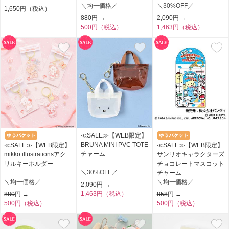
＼均一価格／
＼30%OFF／
1,650円（税込）
880
円 →
2,090
円 →
500円（税込）
1,463円（税込）
≪SALE≫【WEB限定】
BRUNA MINI PVC TOTE
≪SALE≫【WEB限定】
≪SALE≫【WEB限定】
チャーム
mikko illustrationsアク
サンリオキャラクターズ
リルキーホルダー
チョコレートマスコット
＼30%OFF／
チャーム
＼均一価格／
＼均一価格／
2,090
円 →
1,463円（税込）
880
円 →
858
円 →
500円（税込）
500円（税込）