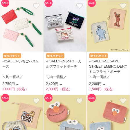
≪SALE≫いちごパスケ
≪SALE≫jolijoliローカ
≪SALE≫SESAME
ース
ルズフラットポーチ
STREET EMBROIDERY
ミニフラットポーチ
＼均一価格／
＼均一価格／
＼均一価格／
2,750
円 →
2,420
円 →
2,200
円 →
2,000円（税込）
2,000円（税込）
1,500円（税込）