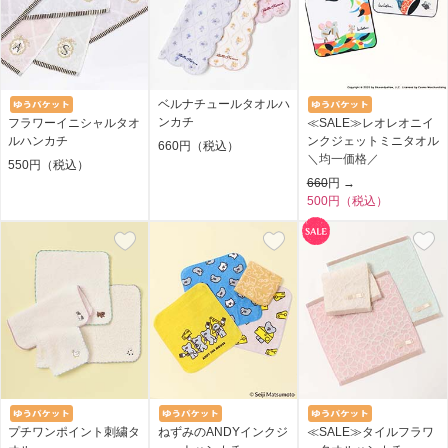
ベルナチュールタオルハ
ンカチ
フラワーイニシャルタオ
≪SALE≫レオレオニイ
ルハンカチ
ンクジェットミニタオル
660円（税込）
＼均一価格／
550円（税込）
660
円 →
500円（税込）
プチワンポイント刺繍タ
ねずみのANDYインクジ
≪SALE≫タイルフラワ