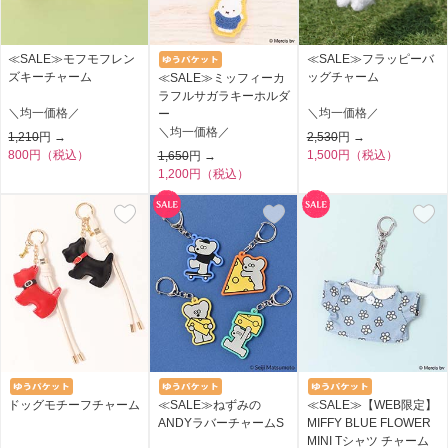
≪SALE≫モフモフレン
≪SALE≫フラッピーバ
ズキーチャーム
ッグチャーム
≪SALE≫ミッフィーカ
ラフルサガラキーホルダ
＼均一価格／
＼均一価格／
ー
＼均一価格／
1,210
円 →
2,530
円 →
800円（税込）
1,500円（税込）
1,650
円 →
1,200円（税込）
ドッグモチーフチャーム
≪SALE≫ねずみの
≪SALE≫【WEB限定】
ANDYラバーチャームS
MIFFY BLUE FLOWER
MINI Tシャツ チャーム