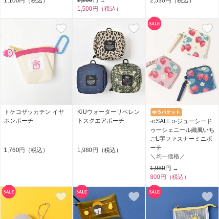
1,100円（税込）
2,530円（税込）
1,500円（税込）
トケコザッカテン イヤ
KiUウォーターリペレン
ホンポーチ
トスクエアポーチ
≪SALE≫ジューシード
ゥーシェニール織風いち
ごL字ファスナーミニポ
ーチ
1,760円（税込）
1,980円（税込）
＼均一価格／
1,980
円 →
800円（税込）