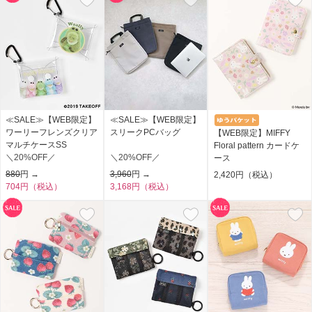
≪SALE≫【WEB限定】
≪SALE≫【WEB限定】
ワーリーフレンズクリア
スリークPCバッグ
【WEB限定】MIFFY
マルチケースSS
Floral pattern カードケ
＼20%OFF／
＼20%OFF／
ース
880
円 →
3,960
円 →
2,420円（税込）
704円（税込）
3,168円（税込）