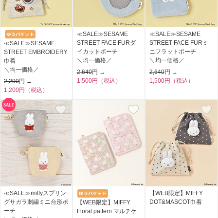
≪SALE≫SESAME
≪SALE≫SESAME
STREET FACE FURダ
STREET FACE FURミ
≪SALE≫SESAME
イカットポーチ
ニフラットポーチ
STREET EMBROIDERY
＼均一価格／
＼均一価格／
巾着
＼均一価格／
2,640
円 →
2,640
円 →
1,500円（税込）
1,500円（税込）
2,200
円 →
1,200円（税込）
≪SALE≫miffyスプリン
【WEB限定】MIFFY
グサガラ刺繍ミニ台形ポ
DOT&MASCOT巾着
【WEB限定】MIFFY
ーチ
Floral pattern マルチケ