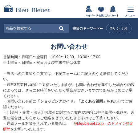
マイページ
お気に入り
カート
メニュー
#サンリオ
注目のキーワード➡
お問い合わせ
営業時間：月曜日〜金曜日 10:00〜12:30、13:30〜17:00
※土曜日・日曜日・祝日および年末年始は休業
・当店へのご要望やご質問は、下記フォームにご記入のうえ送信してくださ
い。
・通常3営業日以内にご返信いたしますが、お問い合わせが集中した場合や内容
によっては、さらにお時間をいただく場合がございますのであらかじめご了承
ください。
・お問い合わせ前に
「ショッピングガイド」
「よくある質問」
をあわせてご確
認ください。
・[【会社・企業・法人】お取引に関するご案内]の内容は担当部署へ引継ぎ、必
要な場合はこちらからご連絡させていただきますのでご了承ください。
・迷惑メール対策をされている場合は、
「@bleubleuet.co.jp」のドメイン指定
解除
をお願いいたします。