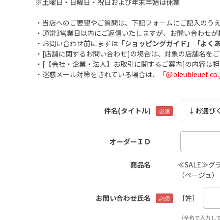
※土曜日・日曜日・祝日および年末年始は休業
・当店へのご要望やご質問は、下記フォームにご記入のう
・通常3営業日以内にご返信いたしますが、お問い合わせが
・お問い合わせ前にまずは
「ショッピングガイド」
「よく
・[店舗に関するお問い合わせ]の場合は、対象の店舗名を
・[【会社・企業・法人】お取引に関するご案内]の内容は
・迷惑メール対策をされている場合は、
「@bleubleuet
件名(タイトル)
オーダーＩＤ
商品名
≪SALE≫
（ベージュ）
お問い合わせ氏名
［姓］
（全角で入力し