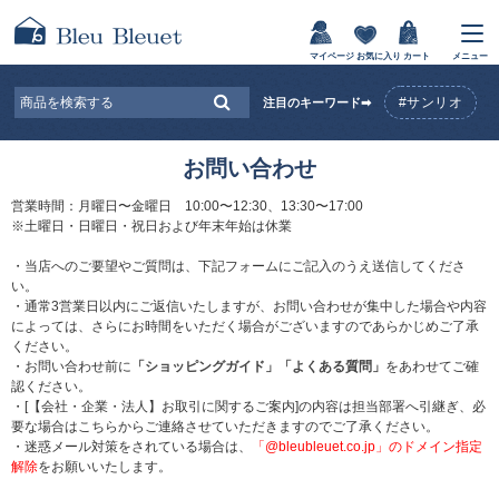
マイページ
お気に入り
カート
メニュー
#サンリオ
注目のキーワード➡
お問い合わせ
営業時間：月曜日〜金曜日 10:00〜12:30、13:30〜17:00
※土曜日・日曜日・祝日および年末年始は休業
・当店へのご要望やご質問は、下記フォームにご記入のうえ送信してくださ
い。
・通常3営業日以内にご返信いたしますが、お問い合わせが集中した場合や内容
によっては、さらにお時間をいただく場合がございますのであらかじめご了承
ください。
・お問い合わせ前に
「ショッピングガイド」
「よくある質問」
をあわせてご確
認ください。
・[【会社・企業・法人】お取引に関するご案内]の内容は担当部署へ引継ぎ、必
要な場合はこちらからご連絡させていただきますのでご了承ください。
・迷惑メール対策をされている場合は、
「@bleubleuet.co.jp」のドメイン指定
解除
をお願いいたします。