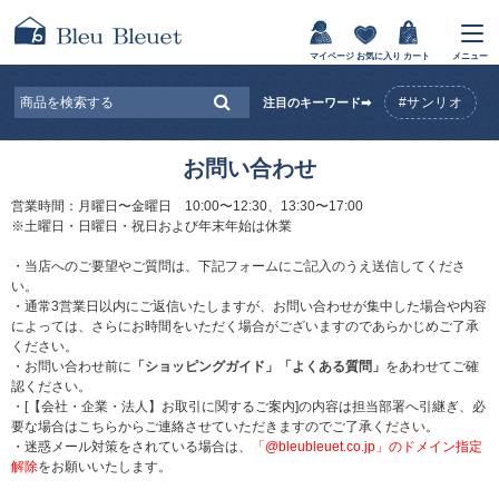
マイページ
お気に入り
カート
メニュー
#サンリオ
注目のキーワード➡
お問い合わせ
営業時間：月曜日〜金曜日 10:00〜12:30、13:30〜17:00
※土曜日・日曜日・祝日および年末年始は休業
・当店へのご要望やご質問は、下記フォームにご記入のうえ送信してくださ
い。
・通常3営業日以内にご返信いたしますが、お問い合わせが集中した場合や内容
によっては、さらにお時間をいただく場合がございますのであらかじめご了承
ください。
・お問い合わせ前に
「ショッピングガイド」
「よくある質問」
をあわせてご確
認ください。
・[【会社・企業・法人】お取引に関するご案内]の内容は担当部署へ引継ぎ、必
要な場合はこちらからご連絡させていただきますのでご了承ください。
・迷惑メール対策をされている場合は、
「@bleubleuet.co.jp」のドメイン指定
解除
をお願いいたします。