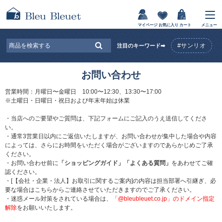
マイページ
お気に入り
カート
メニュー
#サンリオ
注目のキーワード➡
お問い合わせ
営業時間：月曜日〜金曜日 10:00〜12:30、13:30〜17:00
※土曜日・日曜日・祝日および年末年始は休業
・当店へのご要望やご質問は、下記フォームにご記入のうえ送信してくださ
い。
・通常3営業日以内にご返信いたしますが、お問い合わせが集中した場合や内容
によっては、さらにお時間をいただく場合がございますのであらかじめご了承
ください。
・お問い合わせ前に
「ショッピングガイド」
「よくある質問」
をあわせてご確
認ください。
・[【会社・企業・法人】お取引に関するご案内]の内容は担当部署へ引継ぎ、必
要な場合はこちらからご連絡させていただきますのでご了承ください。
・迷惑メール対策をされている場合は、
「@bleubleuet.co.jp」のドメイン指定
解除
をお願いいたします。