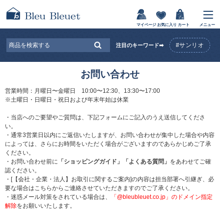
マイページ
お気に入り
カート
メニュー
#サンリオ
注目のキーワード➡
お問い合わせ
営業時間：月曜日〜金曜日 10:00〜12:30、13:30〜17:00
※土曜日・日曜日・祝日および年末年始は休業
・当店へのご要望やご質問は、下記フォームにご記入のうえ送信してくださ
い。
・通常3営業日以内にご返信いたしますが、お問い合わせが集中した場合や内容
によっては、さらにお時間をいただく場合がございますのであらかじめご了承
ください。
・お問い合わせ前に
「ショッピングガイド」
「よくある質問」
をあわせてご確
認ください。
・[【会社・企業・法人】お取引に関するご案内]の内容は担当部署へ引継ぎ、必
要な場合はこちらからご連絡させていただきますのでご了承ください。
・迷惑メール対策をされている場合は、
「@bleubleuet.co.jp」のドメイン指定
解除
をお願いいたします。