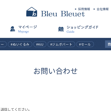
採用情報
会社情報
ィー
#ぬいぐるみ
#KiU
#ジムボバート
#セール
お問い合わせ
え送信してください。