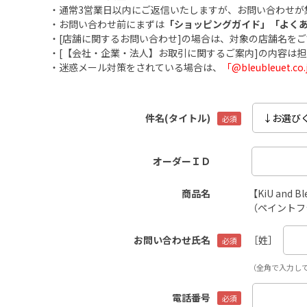
・通常3営業日以内にご返信いたしますが、お問い合わせが
・お問い合わせ前にまずは
「ショッピングガイド」
「よく
・[店舗に関するお問い合わせ]の場合は、対象の店舗名を
・[【会社・企業・法人】お取引に関するご案内]の内容は
・迷惑メール対策をされている場合は、
「@bleubleuet
件名(タイトル)
オーダーＩＤ
商品名
【KiU and
（ペイントフ
お問い合わせ氏名
［姓］
（全角で入力し
電話番号