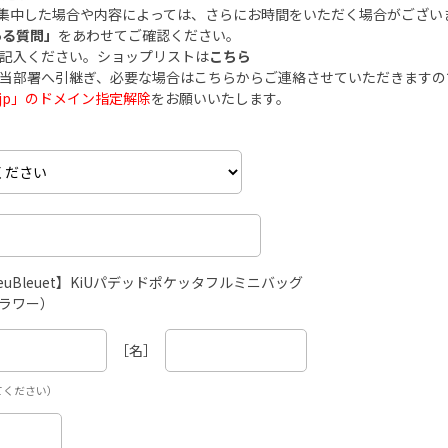
集中した場合や内容によっては、さらにお時間をいただく場合がござい
ある質問」
をあわせてご確認ください。
ご記入ください。ショップリストは
こちら
担当部署へ引継ぎ、必要な場合はこちらからご連絡させていただきます
.co.jp」のドメイン指定解除
をお願いいたします。
 BleuBleuet】KiUパデッドポケッタフルミニバッグ
ラワー）
［名］
てください）