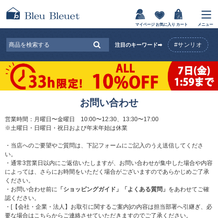
マイページ
お気に入り
カート
メニュー
#サンリオ
注目のキーワード➡
お問い合わせ
営業時間：月曜日〜金曜日 10:00〜12:30、13:30〜17:00
※土曜日・日曜日・祝日および年末年始は休業
・当店へのご要望やご質問は、下記フォームにご記入のうえ送信してくださ
い。
・通常3営業日以内にご返信いたしますが、お問い合わせが集中した場合や内容
によっては、さらにお時間をいただく場合がございますのであらかじめご了承
ください。
・お問い合わせ前に
「ショッピングガイド」
「よくある質問」
をあわせてご確
認ください。
・[【会社・企業・法人】お取引に関するご案内]の内容は担当部署へ引継ぎ、必
要な場合はこちらからご連絡させていただきますのでご了承ください。