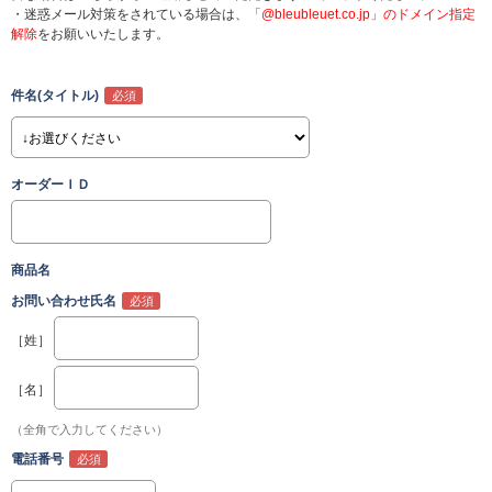
・迷惑メール対策をされている場合は、
「@bleubleuet.co.jp」のドメイン指定
解除
をお願いいたします。
件名(タイトル)
オーダーＩＤ
商品名
お問い合わせ氏名
［姓］
［名］
（全角で入力してください）
電話番号