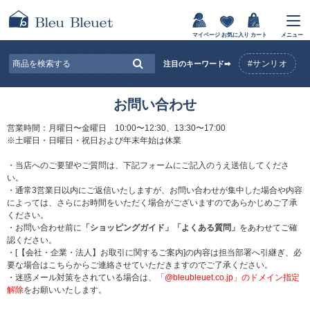
マイページ
お気に入り
カート
メニュー
#サンリオ
注目のキーワード➡
お問い合わせ
営業時間：月曜日〜金曜日 10:00〜12:30、13:30〜17:00
※土曜日・日曜日・祝日および年末年始は休業
・当店へのご要望やご質問は、下記フォームにご記入のうえ送信してくださ
い。
・通常3営業日以内にご返信いたしますが、お問い合わせが集中した場合や内容
によっては、さらにお時間をいただく場合がございますのであらかじめご了承
ください。
・お問い合わせ前に
「ショッピングガイド」
「よくある質問」
をあわせてご確
認ください。
・[【会社・企業・法人】お取引に関するご案内]の内容は担当部署へ引継ぎ、必
要な場合はこちらからご連絡させていただきますのでご了承ください。
・迷惑メール対策をされている場合は、
「@bleubleuet.co.jp」のドメイン指定
解除
をお願いいたします。