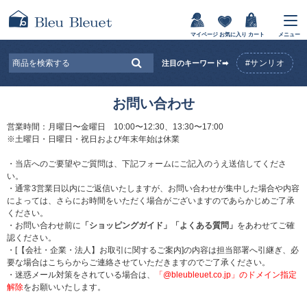
マイページ
お気に入り
カート
メニュー
#サンリオ
注目のキーワード➡
お問い合わせ
営業時間：月曜日〜金曜日 10:00〜12:30、13:30〜17:00
※土曜日・日曜日・祝日および年末年始は休業
・当店へのご要望やご質問は、下記フォームにご記入のうえ送信してくださ
い。
・通常3営業日以内にご返信いたしますが、お問い合わせが集中した場合や内容
によっては、さらにお時間をいただく場合がございますのであらかじめご了承
ください。
・お問い合わせ前に
「ショッピングガイド」
「よくある質問」
をあわせてご確
認ください。
・[【会社・企業・法人】お取引に関するご案内]の内容は担当部署へ引継ぎ、必
要な場合はこちらからご連絡させていただきますのでご了承ください。
・迷惑メール対策をされている場合は、
「@bleubleuet.co.jp」のドメイン指定
解除
をお願いいたします。