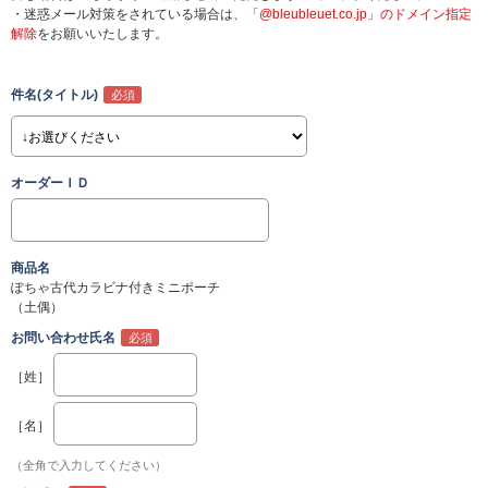
・迷惑メール対策をされている場合は、
「@bleubleuet.co.jp」のドメイン指定
解除
をお願いいたします。
件名(タイトル)
オーダーＩＤ
商品名
ぽちゃ古代カラビナ付きミニポーチ
（土偶）
お問い合わせ氏名
［姓］
［名］
（全角で入力してください）