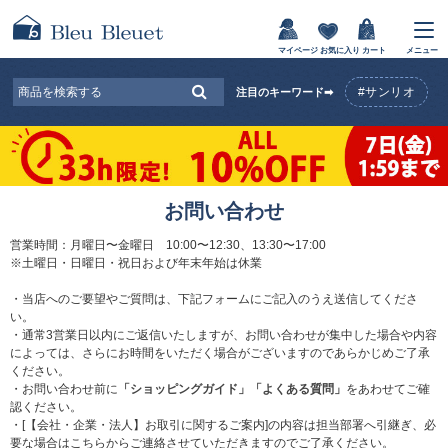
マイページ
お気に入り
カート
メニュー
#サンリオ
注目のキーワード➡
お問い合わせ
営業時間：月曜日〜金曜日 10:00〜12:30、13:30〜17:00
※土曜日・日曜日・祝日および年末年始は休業
・当店へのご要望やご質問は、下記フォームにご記入のうえ送信してくださ
い。
・通常3営業日以内にご返信いたしますが、お問い合わせが集中した場合や内容
によっては、さらにお時間をいただく場合がございますのであらかじめご了承
ください。
・お問い合わせ前に
「ショッピングガイド」
「よくある質問」
をあわせてご確
認ください。
・[【会社・企業・法人】お取引に関するご案内]の内容は担当部署へ引継ぎ、必
要な場合はこちらからご連絡させていただきますのでご了承ください。