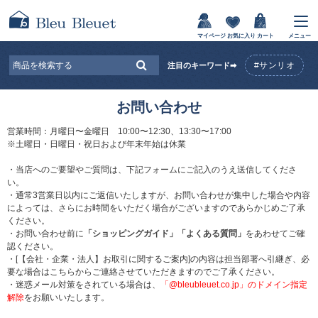
マイページ
お気に入り
カート
メニュー
#サンリオ
注目のキーワード➡
お問い合わせ
営業時間：月曜日〜金曜日 10:00〜12:30、13:30〜17:00
※土曜日・日曜日・祝日および年末年始は休業
・当店へのご要望やご質問は、下記フォームにご記入のうえ送信してくださ
い。
・通常3営業日以内にご返信いたしますが、お問い合わせが集中した場合や内容
によっては、さらにお時間をいただく場合がございますのであらかじめご了承
ください。
・お問い合わせ前に
「ショッピングガイド」
「よくある質問」
をあわせてご確
認ください。
・[【会社・企業・法人】お取引に関するご案内]の内容は担当部署へ引継ぎ、必
要な場合はこちらからご連絡させていただきますのでご了承ください。
・迷惑メール対策をされている場合は、
「@bleubleuet.co.jp」のドメイン指定
解除
をお願いいたします。