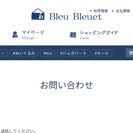
採用情報
会社情報
ィー
#ぬいぐるみ
#KiU
#ジムボバート
#セール
お問い合わせ
え送信してください。