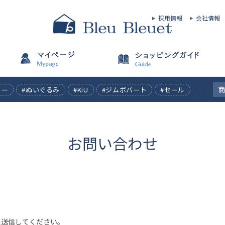
採用情報
会社情報
ィー
#ぬいぐるみ
#KiU
#ジムボバート
#セール
お問い合わせ
え送信してください。