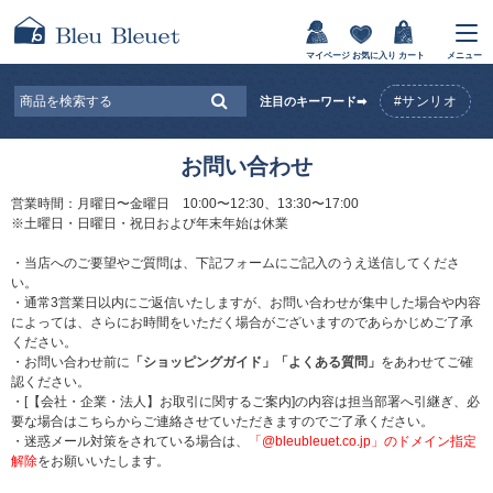
マイページ
お気に入り
カート
メニュー
#サンリオ
注目のキーワード➡
お問い合わせ
営業時間：月曜日〜金曜日 10:00〜12:30、13:30〜17:00
※土曜日・日曜日・祝日および年末年始は休業
・当店へのご要望やご質問は、下記フォームにご記入のうえ送信してくださ
い。
・通常3営業日以内にご返信いたしますが、お問い合わせが集中した場合や内容
によっては、さらにお時間をいただく場合がございますのであらかじめご了承
ください。
・お問い合わせ前に
「ショッピングガイド」
「よくある質問」
をあわせてご確
認ください。
・[【会社・企業・法人】お取引に関するご案内]の内容は担当部署へ引継ぎ、必
要な場合はこちらからご連絡させていただきますのでご了承ください。
・迷惑メール対策をされている場合は、
「@bleubleuet.co.jp」のドメイン指定
解除
をお願いいたします。