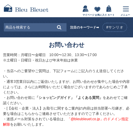
マイページ
お気に入り
カート
メニュー
#サンリオ
注目のキーワード➡
お問い合わせ
営業時間：月曜日〜金曜日 10:00〜12:30、13:30〜17:00
※土曜日・日曜日・祝日および年末年始は休業
・当店へのご要望やご質問は、下記フォームにご記入のうえ送信してくださ
い。
・通常3営業日以内にご返信いたしますが、お問い合わせが集中した場合や内容
によっては、さらにお時間をいただく場合がございますのであらかじめご了承
ください。
・お問い合わせ前に
「ショッピングガイド」
「よくある質問」
をあわせてご確
認ください。
・[【会社・企業・法人】お取引に関するご案内]の内容は担当部署へ引継ぎ、必
要な場合はこちらからご連絡させていただきますのでご了承ください。
・迷惑メール対策をされている場合は、
「@bleubleuet.co.jp」のドメイン指定
解除
をお願いいたします。