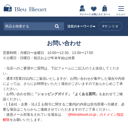
マイページ
お気に入り
カート
メニュー
#サンリオ
注目のキーワード➡
お問い合わせ
営業時間：月曜日〜金曜日 10:00〜12:30、13:30〜17:00
※土曜日・日曜日・祝日および年末年始は休業
・当店へのご要望やご質問は、下記フォームにご記入のうえ送信してくださ
い。
・通常3営業日以内にご返信いたしますが、お問い合わせが集中した場合や内容
によっては、さらにお時間をいただく場合がございますのであらかじめご了承
ください。
・お問い合わせ前に
「ショッピングガイド」
「よくある質問」
をあわせてご確
認ください。
・[【会社・企業・法人】お取引に関するご案内]の内容は担当部署へ引継ぎ、必
要な場合はこちらからご連絡させていただきますのでご了承ください。
・迷惑メール対策をされている場合は、
「@bleubleuet.co.jp」のドメイン指定
解除
をお願いいたします。