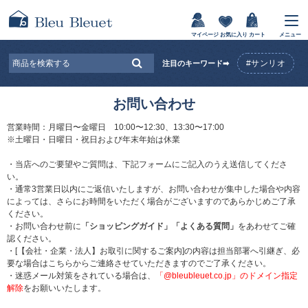
マイページ
お気に入り
カート
メニュー
#サンリオ
注目のキーワード➡
お問い合わせ
営業時間：月曜日〜金曜日 10:00〜12:30、13:30〜17:00
※土曜日・日曜日・祝日および年末年始は休業
・当店へのご要望やご質問は、下記フォームにご記入のうえ送信してくださ
い。
・通常3営業日以内にご返信いたしますが、お問い合わせが集中した場合や内容
によっては、さらにお時間をいただく場合がございますのであらかじめご了承
ください。
・お問い合わせ前に
「ショッピングガイド」
「よくある質問」
をあわせてご確
認ください。
・[【会社・企業・法人】お取引に関するご案内]の内容は担当部署へ引継ぎ、必
要な場合はこちらからご連絡させていただきますのでご了承ください。
・迷惑メール対策をされている場合は、
「@bleubleuet.co.jp」のドメイン指定
解除
をお願いいたします。